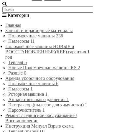
Категории
Главная
Запчасти и расходные материалы
Поломоечные машины
236
Пылесосы
11
Поломоечные машины НОВЫЕ и
ВОССТАНОВЛЕННЫЕ(REF) гарантия 1
год
Tennant
5
Новые Поломоечные машины RS
2
Разные
0
Аренда уборочного оборудования
Поломоечные машины
6
Пылесосы
1
Роторная машина
1
Аппарат высокого давления
1
Экстрактор (пылесос для химчистки)
1
Пароочиститель
1
Ремонт / сервисное обслуживание /
Восстановление
Инструкция Мануал Взрыв схема
Tennant (manual)
0