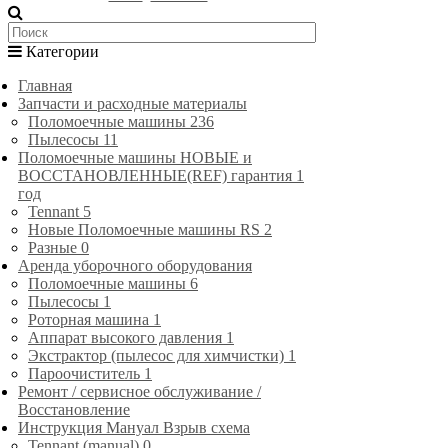
Категории
Главная
Запчасти и расходные материалы
Поломоечные машины
236
Пылесосы
11
Поломоечные машины НОВЫЕ и
ВОССТАНОВЛЕННЫЕ(REF) гарантия 1
год
Tennant
5
Новые Поломоечные машины RS
2
Разные
0
Аренда уборочного оборудования
Поломоечные машины
6
Пылесосы
1
Роторная машина
1
Аппарат высокого давления
1
Экстрактор (пылесос для химчистки)
1
Пароочиститель
1
Ремонт / сервисное обслуживание /
Восстановление
Инструкция Мануал Взрыв схема
Tennant (manual)
0