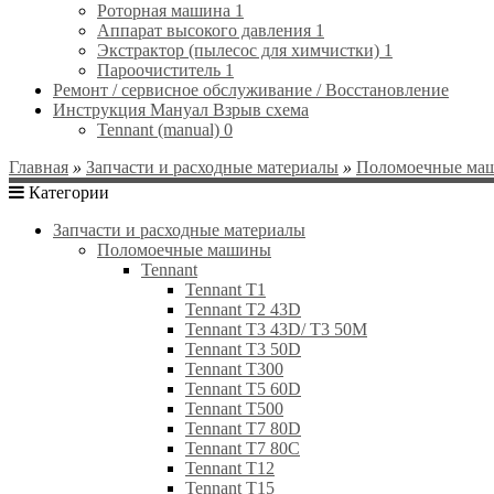
Роторная машина
1
Аппарат высокого давления
1
Экстрактор (пылесос для химчистки)
1
Пароочиститель
1
Ремонт / сервисное обслуживание / Восстановление
Инструкция Мануал Взрыв схема
Tennant (manual)
0
Главная
»
Запчасти и расходные материалы
»
Поломоечные ма
Категории
Запчасти и расходные материалы
Поломоечные машины
Tennant
Tennant T1
Tennant T2 43D
Tennant T3 43D/ Т3 50M
Tennant T3 50D
Tennant T300
Tennant T5 60D
Tennant T500
Tennant T7 80D
Tennant T7 80C
Tennant T12
Tennant T15