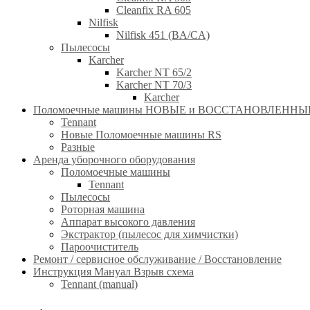
Cleanfix RA 605
Nilfisk
Nilfisk 451 (BA/CA)
Пылесосы
Karcher
Karcher NT 65/2
Karcher NT 70/3
Karcher
Поломоечные машины НОВЫЕ и ВОССТАНОВЛЕННЫЕ(RE
Tennant
Новые Поломоечные машины RS
Разные
Аренда уборочного оборудования
Поломоечные машины
Tennant
Пылесосы
Роторная машина
Аппарат высокого давления
Экстрактор (пылесос для химчистки)
Пароочиститель
Ремонт / сервисное обслуживание / Восстановление
Инструкция Мануал Взрыв схема
Tennant (manual)