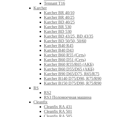
Tennant T16
Karcher
Karcher BR 40/10
Karcher BR 40/25
Karcher BD 40/25
Karcher BR 530
Karcher BD 530
Karcher BD 43/25, BD 43/35
Karcher BD 50/50, 50/60
Karcher B40 R45
Karcher B40 D43
Karcher B60 R55 (Сеть)
Karcher B60 D51 (Сеть)
Karcher B60 R55/R65 (АКБ)
Karcher B60 D55/D65 (АКБ)
Karcher B90 D65/D75, R65/R75
Karcher B140 D75/D90, R75/R90
Karcher B150 D75/D90, R75/R90
RS
RS2
RS3 Поломоечная машина
Cleanfix
Cleanfix RA 431
Cleanfix RA 501
Cleanfix RA 505