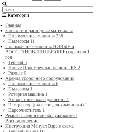
Категории
Главная
Запчасти и расходные материалы
Поломоечные машины
236
Пылесосы
11
Поломоечные машины НОВЫЕ и
ВОССТАНОВЛЕННЫЕ(REF) гарантия 1
год
Tennant
5
Новые Поломоечные машины RS
2
Разные
0
Аренда уборочного оборудования
Поломоечные машины
6
Пылесосы
1
Роторная машина
1
Аппарат высокого давления
1
Экстрактор (пылесос для химчистки)
1
Пароочиститель
1
Ремонт / сервисное обслуживание /
Восстановление
Инструкция Мануал Взрыв схема
Tennant (manual)
0