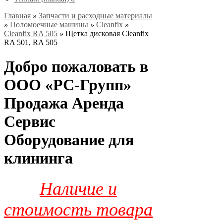
Главная
»
Запчасти и расходные материалы
»
Поломоечные машины
»
Cleanfix
»
Cleanfix RA 505
»
Щетка дисковая Cleanfix
RA 501, RA 505
Добро пожаловать в
ООО «РС-Групп»
Продажа Аренда
Сервис
Оборудование для
клининга
Наличие и
стоимость товара