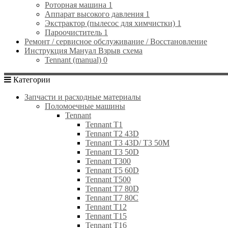
Роторная машина
1
Аппарат высокого давления
1
Экстрактор (пылесос для химчистки)
1
Пароочиститель
1
Ремонт / сервисное обслуживание / Восстановление
Инструкция Мануал Взрыв схема
Tennant (manual)
0
Категории
Запчасти и расходные материалы
Поломоечные машины
Tennant
Tennant T1
Tennant T2 43D
Tennant T3 43D/ Т3 50M
Tennant T3 50D
Tennant T300
Tennant T5 60D
Tennant T500
Tennant T7 80D
Tennant T7 80C
Tennant T12
Tennant T15
Tennant T16