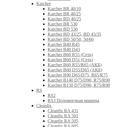
Karcher
Karcher BR 40/10
Karcher BR 40/25
Karcher BD 40/25
Karcher BR 530
Karcher BD 530
Karcher BD 43/25, BD 43/35
Karcher BD 50/50, 50/60
Karcher B40 R45
Karcher B40 D43
Karcher B60 R55 (Сеть)
Karcher B60 D51 (Сеть)
Karcher B60 R55/R65 (АКБ)
Karcher B60 D55/D65 (АКБ)
Karcher B90 D65/D75, R65/R75
Karcher B140 D75/D90, R75/R90
Karcher B150 D75/D90, R75/R90
RS
RS2
RS3 Поломоечная машина
Cleanfix
Cleanfix RA 431
Cleanfix RA 501
Cleanfix RA 505
Cleanfix RA 605