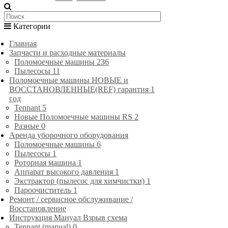
Категории
Главная
Запчасти и расходные материалы
Поломоечные машины
236
Пылесосы
11
Поломоечные машины НОВЫЕ и
ВОССТАНОВЛЕННЫЕ(REF) гарантия 1
год
Tennant
5
Новые Поломоечные машины RS
2
Разные
0
Аренда уборочного оборудования
Поломоечные машины
6
Пылесосы
1
Роторная машина
1
Аппарат высокого давления
1
Экстрактор (пылесос для химчистки)
1
Пароочиститель
1
Ремонт / сервисное обслуживание /
Восстановление
Инструкция Мануал Взрыв схема
Tennant (manual)
0