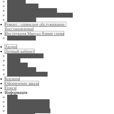
Пылесосы
Роторная машина
Аппарат высокого давления
Экстрактор (пылесос для химчистки)
Пароочиститель
Ремонт / сервисное обслуживание /
Восстановление
Инструкция Мануал Взрыв схема
Tennant (manual)
Акции
Личный кабинет
Личная информация
Пароль
Мои адреса
История заказов
Файлы для скачивания
Корзина
Оформление заказа
Поиск
Информация
О нас
Информация о доставке
Политика Безопасности
Условия возврата товара