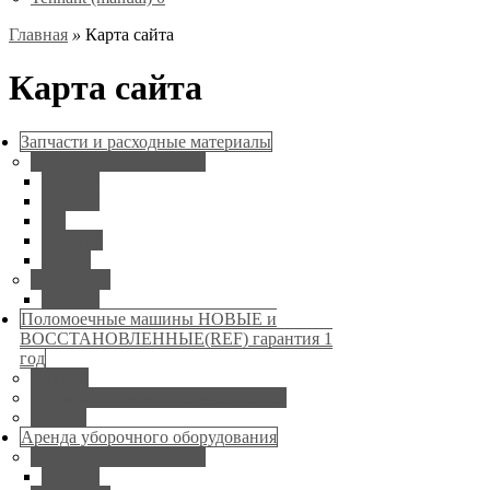
Главная
»
Карта сайта
Карта сайта
Запчасти и расходные материалы
Поломоечные машины
Tennant
Karcher
RS
Cleanfix
Nilfisk
Пылесосы
Karcher
Поломоечные машины НОВЫЕ и
ВОССТАНОВЛЕННЫЕ(REF) гарантия 1
год
Tennant
Новые Поломоечные машины RS
Разные
Аренда уборочного оборудования
Поломоечные машины
Tennant