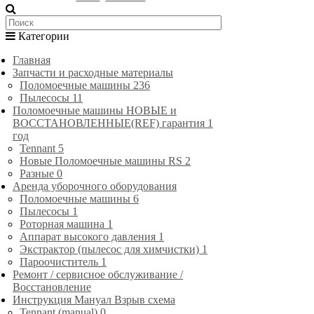
Категории
Главная
Запчасти и расходные материалы
Поломоечные машины
236
Пылесосы
11
Поломоечные машины НОВЫЕ и
ВОССТАНОВЛЕННЫЕ(REF) гарантия 1
год
Tennant
5
Новые Поломоечные машины RS
2
Разные
0
Аренда уборочного оборудования
Поломоечные машины
6
Пылесосы
1
Роторная машина
1
Аппарат высокого давления
1
Экстрактор (пылесос для химчистки)
1
Пароочиститель
1
Ремонт / сервисное обслуживание /
Восстановление
Инструкция Мануал Взрыв схема
Tennant (manual)
0