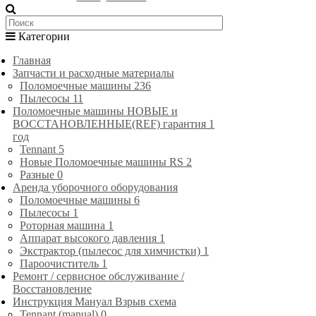
Категории
Главная
Запчасти и расходные материалы
Поломоечные машины
236
Пылесосы
11
Поломоечные машины НОВЫЕ и
ВОССТАНОВЛЕННЫЕ(REF) гарантия 1
год
Tennant
5
Новые Поломоечные машины RS
2
Разные
0
Аренда уборочного оборудования
Поломоечные машины
6
Пылесосы
1
Роторная машина
1
Аппарат высокого давления
1
Экстрактор (пылесос для химчистки)
1
Пароочиститель
1
Ремонт / сервисное обслуживание /
Восстановление
Инструкция Мануал Взрыв схема
Tennant (manual)
0