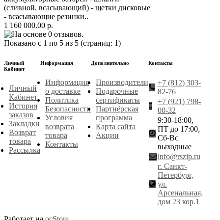
(сливной, всасывающий) - щетки дисковые
- всасывающие резинки..
1 160 000.00 р.
Показано с 1 по 5 из 5 (страниц: 1)
Личный
Информация
Дополнительно
Контакты
Кабинет
Информация
Производители
+7 (812) 303-
Личный
о доставке
Подарочные
82-76
Кабинет
Политика
сертификаты
+7 (921) 798-
История
Безопасности
Партнёрская
00-32
заказов
Условия
программа
9:30-18:00,
Закладки
возврата
Карта сайта
ПТ до 17:00,
Возврат
товара
Акции
Сб-Вс
товара
Контакты
выходные
Рассылка
info@rszip.ru
г. Санкт-
Петербург,
ул.
Арсенальная,
дом 23 кор.1
Работает на
ocStore