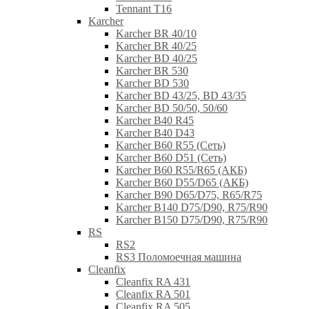
Tennant T16
Karcher
Karcher BR 40/10
Karcher BR 40/25
Karcher BD 40/25
Karcher BR 530
Karcher BD 530
Karcher BD 43/25, BD 43/35
Karcher BD 50/50, 50/60
Karcher B40 R45
Karcher B40 D43
Karcher B60 R55 (Сеть)
Karcher B60 D51 (Сеть)
Karcher B60 R55/R65 (АКБ)
Karcher B60 D55/D65 (АКБ)
Karcher B90 D65/D75, R65/R75
Karcher B140 D75/D90, R75/R90
Karcher B150 D75/D90, R75/R90
RS
RS2
RS3 Поломоечная машина
Cleanfix
Cleanfix RA 431
Cleanfix RA 501
Cleanfix RA 505