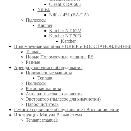
Cleanfix RA 605
Nilfisk
Nilfisk 451 (BA/CA)
Пылесосы
Karcher
Karcher NT 65/2
Karcher NT 70/3
Karcher
Поломоечные машины НОВЫЕ и ВОССТАНОВЛЕННЫЕ(RE
Tennant
Новые Поломоечные машины RS
Разные
Аренда уборочного оборудования
Поломоечные машины
Tennant
Пылесосы
Роторная машина
Аппарат высокого давления
Экстрактор (пылесос для химчистки)
Пароочиститель
Ремонт / сервисное обслуживание / Восстановление
Инструкция Мануал Взрыв схема
Tennant (manual)