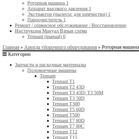
Роторная машина
1
Аппарат высокого давления
1
Экстрактор (пылесос для химчистки)
1
Пароочиститель
1
Ремонт / сервисное обслуживание / Восстановление
Инструкция Мануал Взрыв схема
Tennant (manual)
0
Главная
»
Аренда уборочного оборудования
»
Роторная машин
Категории
Запчасти и расходные материалы
Поломоечные машины
Tennant
Tennant T1
Tennant T2 43D
Tennant T3 43D/ Т3 50M
Tennant T3 50D
Tennant T300
Tennant T5 60D
Tennant T500
Tennant T7 80D
Tennant T7 80C
Tennant T12
Tennant T15