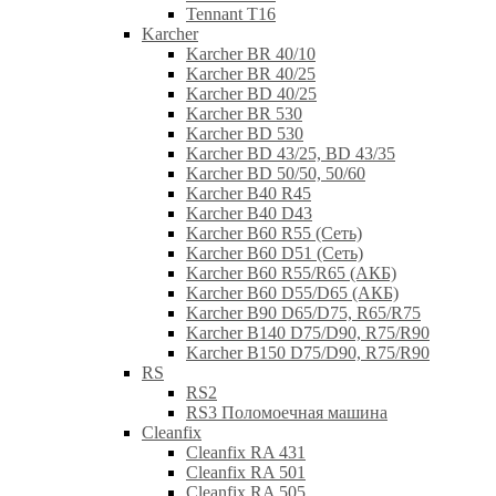
Tennant T16
Karcher
Karcher BR 40/10
Karcher BR 40/25
Karcher BD 40/25
Karcher BR 530
Karcher BD 530
Karcher BD 43/25, BD 43/35
Karcher BD 50/50, 50/60
Karcher B40 R45
Karcher B40 D43
Karcher B60 R55 (Сеть)
Karcher B60 D51 (Сеть)
Karcher B60 R55/R65 (АКБ)
Karcher B60 D55/D65 (АКБ)
Karcher B90 D65/D75, R65/R75
Karcher B140 D75/D90, R75/R90
Karcher B150 D75/D90, R75/R90
RS
RS2
RS3 Поломоечная машина
Cleanfix
Cleanfix RA 431
Cleanfix RA 501
Cleanfix RA 505