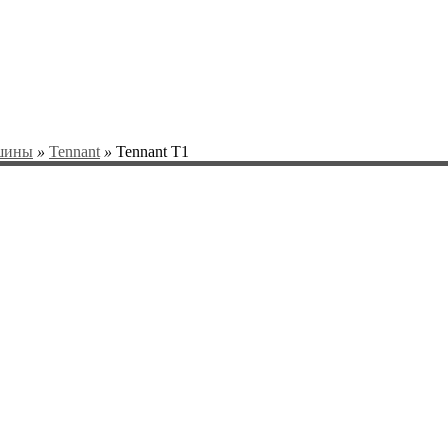
шины
»
Tennant
»
Tennant T1