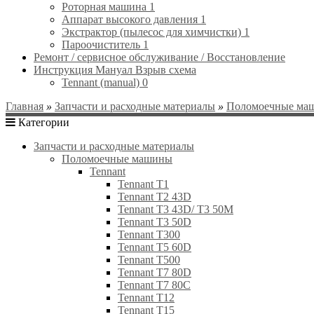
Роторная машина
1
Аппарат высокого давления
1
Экстрактор (пылесос для химчистки)
1
Пароочиститель
1
Ремонт / сервисное обслуживание / Восстановление
Инструкция Мануал Взрыв схема
Tennant (manual)
0
Главная
»
Запчасти и расходные материалы
»
Поломоечные ма
Категории
Запчасти и расходные материалы
Поломоечные машины
Tennant
Tennant T1
Tennant T2 43D
Tennant T3 43D/ Т3 50M
Tennant T3 50D
Tennant T300
Tennant T5 60D
Tennant T500
Tennant T7 80D
Tennant T7 80C
Tennant T12
Tennant T15