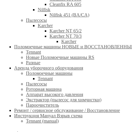
Cleanfix RA 605
Nilfisk
Nilfisk 451 (BA/CA)
Пылесосы
Karcher
Karcher NT 65/2
Karcher NT 70/3
Karcher
Поломоечные машины НОВЫЕ и ВОССТАНОВЛЕННЫЕ(RE
Tennant
Новые Поломоечные машины RS
Разные
Аренда уборочного оборудования
Поломоечные машины
Tennant
Пылесосы
Роторная машина
Аппарат высокого давления
Экстрактор (пылесос для химчистки)
Пароочиститель
Ремонт / сервисное обслуживание / Восстановление
Инструкция Мануал Взрыв схема
Tennant (manual)