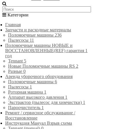
Категории
Главная
Запчасти и расходные материалы
Поломоечные машины
236
Пылесосы
11
Поломоечные машины НОВЫЕ и
ВОССТАНОВЛЕННЫЕ(REF) гарантия 1
год
Tennant
5
Новые Поломоечные машины RS
2
Разные
0
Аренда уборочного оборудования
Поломоечные машины
6
Пылесосы
1
Роторная машина
1
Аппарат высокого давления
1
Экстрактор (пылесос для химчистки)
1
Пароочиститель
1
Ремонт / сервисное обслуживание /
Восстановление
Инструкция Мануал Взрыв схема
Tennant (manual)
0