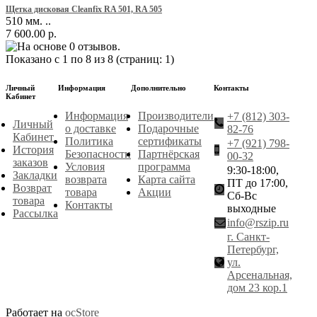
Щетка дисковая Cleanfix RA 501, RA 505
510 мм. ..
7 600.00 р.
Показано с 1 по 8 из 8 (страниц: 1)
Личный
Информация
Дополнительно
Контакты
Кабинет
Информация
Производители
+7 (812) 303-
Личный
о доставке
Подарочные
82-76
Кабинет
Политика
сертификаты
+7 (921) 798-
История
Безопасности
Партнёрская
00-32
заказов
Условия
программа
9:30-18:00,
Закладки
возврата
Карта сайта
ПТ до 17:00,
Возврат
товара
Акции
Сб-Вс
товара
Контакты
выходные
Рассылка
info@rszip.ru
г. Санкт-
Петербург,
ул.
Арсенальная,
дом 23 кор.1
Работает на
ocStore