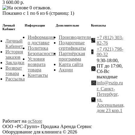
3 600.00 р.
Показано с 1 по 6 из 6 (страниц: 1)
Личный
Информация
Дополнительно
Контакты
Кабинет
Информация
Производители
+7 (812) 303-
Личный
о доставке
Подарочные
82-76
Кабинет
Политика
сертификаты
+7 (921) 798-
История
Безопасности
Партнёрская
00-32
заказов
Условия
программа
9:30-18:00,
Закладки
возврата
Карта сайта
ПТ до 17:00,
Возврат
товара
Акции
Сб-Вс
товара
Контакты
выходные
Рассылка
info@rszip.ru
г. Санкт-
Петербург,
ул.
Арсенальная,
дом 23 кор.1
Работает на
ocStore
ООО «РС-Групп» Продажа Аренда Сервис
Оборудование для клининга © 2026