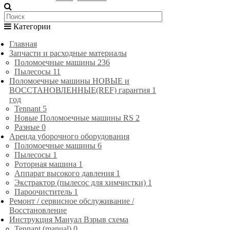
Категории
Главная
Запчасти и расходные материалы
Поломоечные машины
236
Пылесосы
11
Поломоечные машины НОВЫЕ и
ВОССТАНОВЛЕННЫЕ(REF) гарантия 1
год
Tennant
5
Новые Поломоечные машины RS
2
Разные
0
Аренда уборочного оборудования
Поломоечные машины
6
Пылесосы
1
Роторная машина
1
Аппарат высокого давления
1
Экстрактор (пылесос для химчистки)
1
Пароочиститель
1
Ремонт / сервисное обслуживание /
Восстановление
Инструкция Мануал Взрыв схема
Tennant (manual)
0