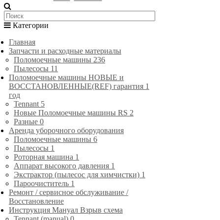
Категории
Главная
Запчасти и расходные материалы
Поломоечные машины
236
Пылесосы
11
Поломоечные машины НОВЫЕ и
ВОССТАНОВЛЕННЫЕ(REF) гарантия 1
год
Tennant
5
Новые Поломоечные машины RS
2
Разные
0
Аренда уборочного оборудования
Поломоечные машины
6
Пылесосы
1
Роторная машина
1
Аппарат высокого давления
1
Экстрактор (пылесос для химчистки)
1
Пароочиститель
1
Ремонт / сервисное обслуживание /
Восстановление
Инструкция Мануал Взрыв схема
Tennant (manual)
0